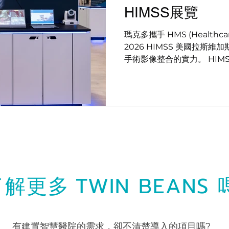
HIMSS展覽
瑪克多攜手 HMS (Healthcare
2026 HIMSS 美國拉斯
手術影像整合的實力。 HIM
訊科技盛會，匯聚臨床醫師
者，共同探索智慧醫療與數位
瑪克多完整呈現 MEDI 系
造更安全、更高效率、可擴充
MEDIRECO｜多源手術影
與資料中心基礎 • MEDIS
大醫療影像管理平台 • MED
統 • MEDIMATRIX｜
正確時間到達正確位置 在這
TWIN BEANS
了解更多
療專業人士展示瑪克多的解
床第一線的寶貴回饋。 特別開心與 #
Alyssa Ellis 交流。Aly
美國 CST/CSFA 專業資
有建置智慧醫院的需求，卻不清楚導入的項目嗎?