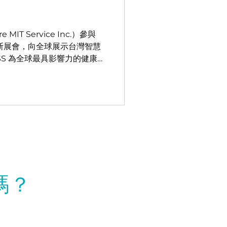
 MIT Service Inc.）參與
維加斯展會，向全球展示台灣智慧
SS 為全球最具影響力的健康資
、醫院管理者與數位醫療創新
轉型的未來。 本次展會中，
列手術影像生態系，協助醫院打
的智慧手術室： •
像整合與同步錄製，奠定 RWE
TATION｜外科醫師與管理者的強
IMEET｜高階遠距手術協作系
零延遲醫療影像調度系統，讓影像在
三天的展會中，除了向全球醫
嗎？
決方案外，我們也獲得來自臨
BeyondAssisting 的
ssa 擁有 16 年手術房經驗，並持有
格，同時也是在網路上在手